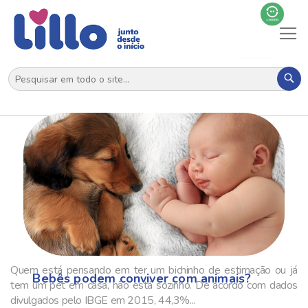
Al
N
Pes
Quem está pensando em ter um bichinho de estimação ou já
Bebês podem conviver com animais?
tem um pet em casa, não está sozinho. De acordo com dados
divulgados pelo IBGE em 2015, 44,3%...