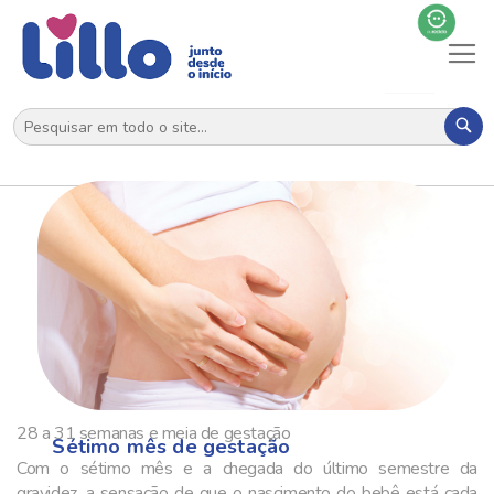
Al
N
Pes
28 a 31 semanas e meia de gestação
Sétimo mês de gestação
Com o sétimo mês e a chegada do último semestre da
gravidez, a sensação de que o nascimento do bebê está cada