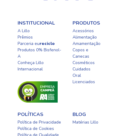
INSTITUCIONAL
PRODUTOS
A Lillo
Acessórios
Prêmios
Alimentação
Parceria eu
reciclo
Amamentação
Produtos 0% Bisfenol-
Copos e
A
Canecas
Conheça Lillo
Cosméticos
Internacional
Cuidados
Oral​
Licenciados​
POLÍTICAS
BLOG
Política de Privacidade
Matérias Lillo
Política de Cookies
Política de Qualidade