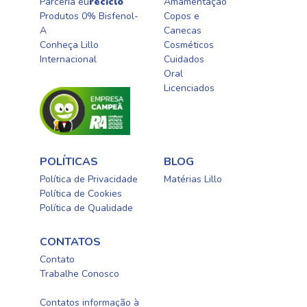
Parceria eu
reciclo
Amamentação
Produtos 0% Bisfenol-
Copos e
A
Canecas
Conheça Lillo
Cosméticos
Internacional
Cuidados
Oral​
Licenciados​
POLÍTICAS
BLOG
Política de Privacidade
Matérias Lillo
Política de Cookies
Política de Qualidade
CONTATOS
Contato
Trabalhe Conosco
0800-0254415
Contatos informação à