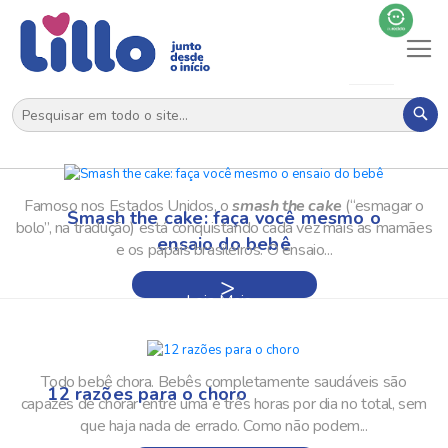
Al
N
Pes
Famoso nos Estados Unidos, o
smash the cake
(“esmagar o
Smash the cake: faça você mesmo o
bolo”, na tradução) está conquistando cada vez mais as mamães
ensaio do bebê
e os papais brasileiros. O ensaio...
Leia Mais »
Todo bebê chora. Bebês completamente saudáveis são
12 razões para o choro
capazes de chorar entre uma e três horas por dia no total, sem
que haja nada de errado. Como não podem...