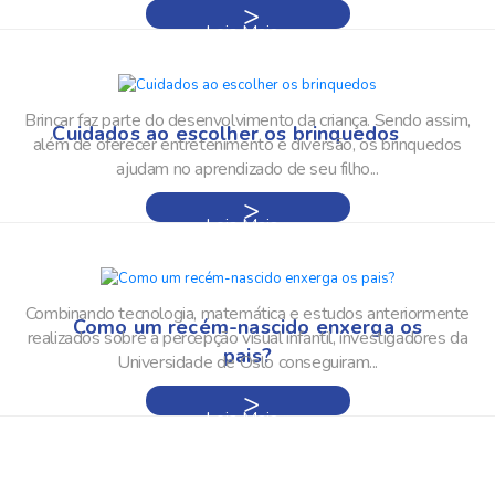
Leia Mais »
Brincar faz parte do desenvolvimento da criança. Sendo assim,
Cuidados ao escolher os brinquedos
além de oferecer entretenimento e diversão, os brinquedos
ajudam no aprendizado de seu filho...
Leia Mais »
Combinando tecnologia, matemática e estudos anteriormente
Como um recém-nascido enxerga os
realizados sobre a percepção visual infantil, investigadores da
pais?
Universidade de Oslo conseguiram...
Leia Mais »