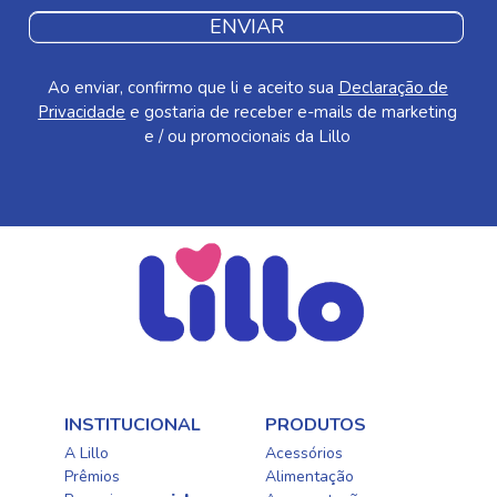
ENVIAR
Ao enviar, confirmo que li e aceito sua
Declaração de
Privacidade
e gostaria de receber e-mails de marketing
e / ou promocionais da Lillo
INSTITUCIONAL
PRODUTOS
A Lillo
Acessórios
Prêmios
Alimentação