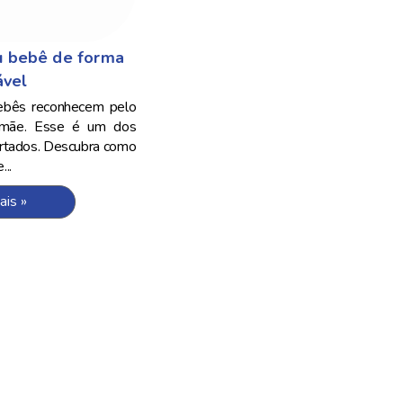
u bebê de forma
ável
ebês reconhecem pelo
mãe. Esse é um dos
ertados. Descubra como
..
ais »