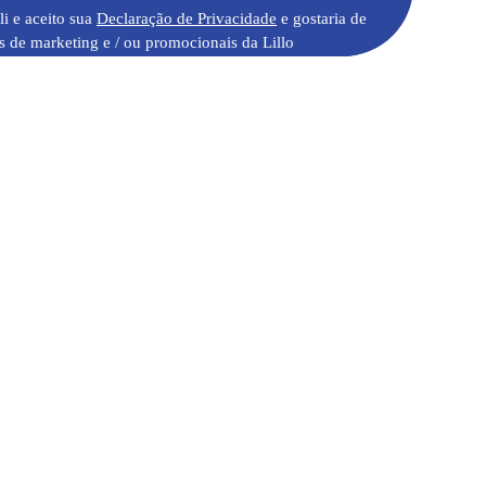
li e aceito sua
Declaração de Privacidade
e gostaria de
s de marketing e / ou promocionais da Lillo