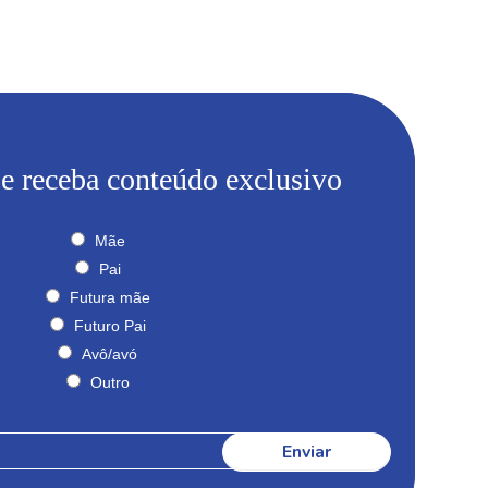
 e receba conteúdo exclusivo
Mãe
Pai
Futura mãe
Futuro Pai
Avô/avó
Outro
Enviar