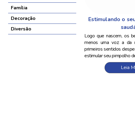
Família
Decoração
Estimulando o se
saud
Diversão
Logo que nascem, os b
menos uma voz: a da 
primeiros sentidos desp
estimular seu pimpolho de.
Leia M