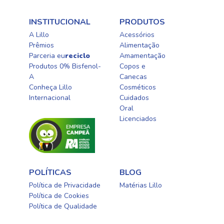
INSTITUCIONAL
PRODUTOS
A Lillo
Acessórios
Prêmios
Alimentação
Parceria eu
reciclo
Amamentação
Produtos 0% Bisfenol-
Copos e
A
Canecas
Conheça Lillo
Cosméticos
Internacional
Cuidados
Oral​
Licenciados​
POLÍTICAS
BLOG
Política de Privacidade
Matérias Lillo
Política de Cookies
Política de Qualidade