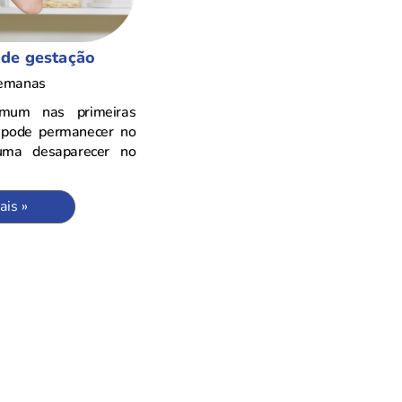
de gestação
semanas
omum nas primeiras
 pode permanecer no
uma desaparecer no
ais »