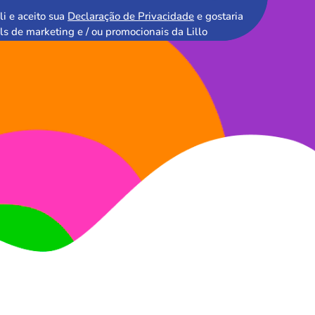
li e aceito sua
Declaração de Privacidade
e gostaria
ls de marketing e / ou promocionais da Lillo