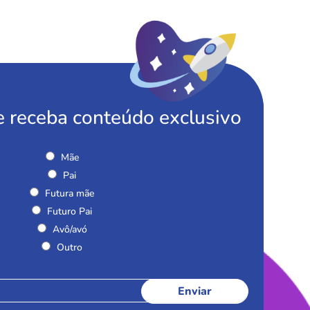
e receba conteúdo exclusivo
Mãe
Pai
Futura mãe
Futuro Pai
Avô/avó
Outro
Enviar