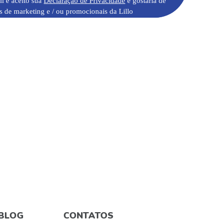
li e aceito sua
Declaração de Privacidade
e gostaria de
s de marketing e / ou promocionais da Lillo
BLOG
CONTATOS