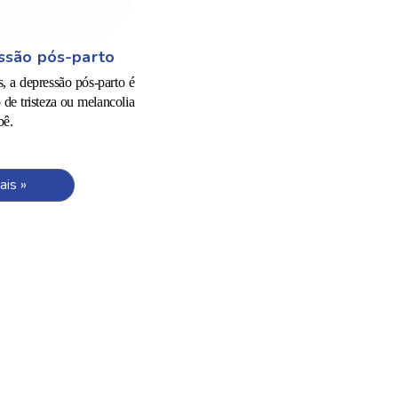
ssão pós-parto
 a depressão pós-parto é
 de tristeza ou melancolia
bê.
ais »