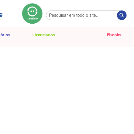
g
Pesquisa
Pesqu
órios
Licenciados
Ebooks
Blog