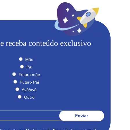
 e receba conteúdo exclusivo
Mãe
Pai
Futura mãe
Futuro Pai
Avô/avó
Outro
Enviar