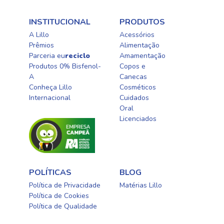
INSTITUCIONAL
PRODUTOS
A Lillo
Acessórios
Prêmios
Alimentação
Parceria eu
reciclo
Amamentação
Produtos 0% Bisfenol-
Copos e
A
Canecas
Conheça Lillo
Cosméticos
Internacional
Cuidados
Oral​
Licenciados​
POLÍTICAS
BLOG
Política de Privacidade
Matérias Lillo
Política de Cookies
Política de Qualidade