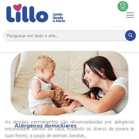
Al
N
Pes
As alergias permanentes são desencadeadas por alérgenos
Alérgenos domiciliares
encontrados dentro de casa, incluindo os ácaros da poeira (e
suas fezes), a caspa de animais, baratas...