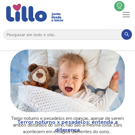
Al
N
Pes
Terror noturno e pesadelos em crianças, apesar de serem
Terror noturno x pesadelos: entenda a
ambos distúrbios do sono, não são a mesma coisa. Eles
diferença
acontecem em estágios diferentes do sono,
...