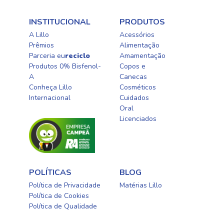
INSTITUCIONAL
PRODUTOS
A Lillo
Acessórios
Prêmios
Alimentação
Parceria eu
reciclo
Amamentação
Produtos 0% Bisfenol-
Copos e
A
Canecas
Conheça Lillo
Cosméticos
Internacional
Cuidados
Oral​
Licenciados​
POLÍTICAS
BLOG
Política de Privacidade
Matérias Lillo
Política de Cookies
Política de Qualidade