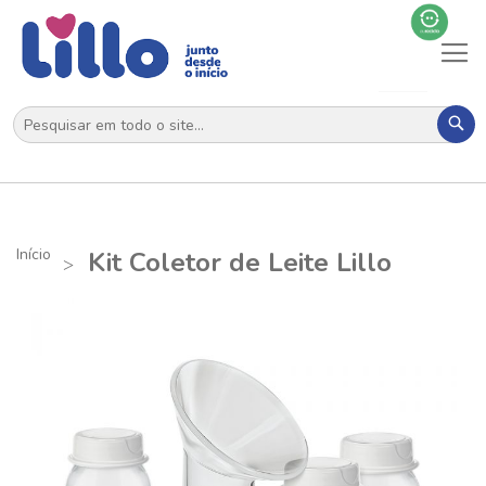
Al
N
Pes
Início
Kit Coletor de Leite Lillo
Pular
Sa
para
pa
o
o
final
iní
da
da
Galeria
Ga