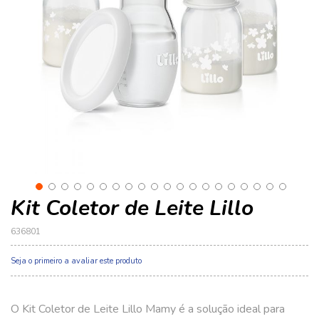
de
de
imagens
im
Kit Coletor de Leite Lillo
636801
Seja o primeiro a avaliar este produto
O Kit Coletor de Leite Lillo Mamy é a solução ideal para