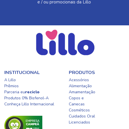
e / ou promocionais da Lillo
INSTITUCIONAL
PRODUTOS
A Lillo
Acessórios
Prêmios
Alimentação
Parceria eu
reciclo
Amamentação
Produtos 0% Bisfenol-A
Copos e
Conheça Lillo Internacional
Canecas
Cosméticos
Cuidados Oral​
Licenciados​