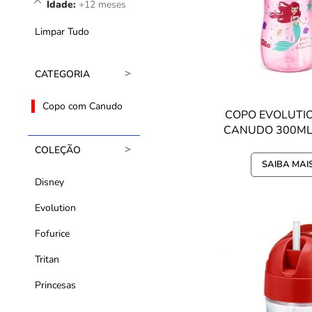
Idade
+12 meses
este
Item
Limpar Tudo
CATEGORIA
Copo com Canudo
COPO EVOLUTI
CANUDO 300ML 
DISNEY PRIN
COLEÇÃO
SAIBA MAI
Disney
Evolution
Fofurice
Tritan
Princesas