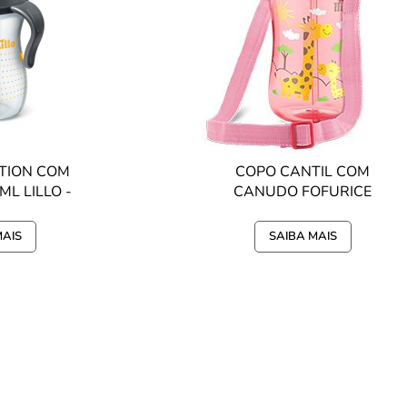
TION COM
COPO CANTIL COM
L LILLO -
CANUDO FOFURICE
RO
390ML LILLO - ROSA
MAIS
SAIBA MAIS