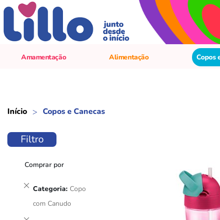
Amamentação
Alimentação
Copos 
Início
Copos e Canecas
Filtro
Comprar por
Remover
Categoria
Copo
este
com Canudo
Item
Remover