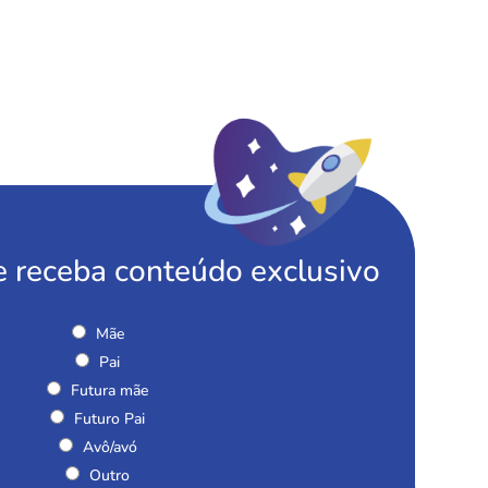
e receba conteúdo exclusivo
Mãe
Pai
Futura mãe
Futuro Pai
Avô/avó
Outro