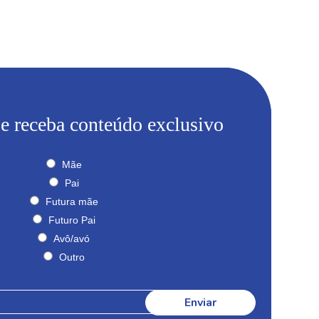
 e receba conteúdo exclusivo
Mãe
Pai
Futura mãe
Futuro Pai
Avô/avó
Outro
Enviar