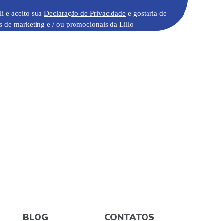
li e aceito sua
Declaração de Privacidade
e gostaria de
s de marketing e / ou promocionais da Lillo
BLOG
CONTATOS