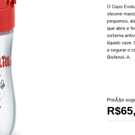
de
O Copo Evolu
imagens
silicone maci
pequenos, alé
que abre e fe
sistema anti
líquido vaze. 
a segurar o 
Bisfenol-A.
R$65