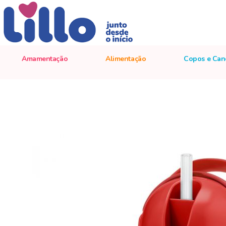
Amamentação
Alimentação
Copos e Can
Pular
para
o
final
da
Galeria