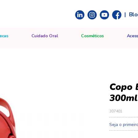
|
Blo
ecas
Cuidado Oral
Cosméticos
Acess
Copo 
Saltar
300ml
para
o
307401
início
da
Seja o primeir
Galeria