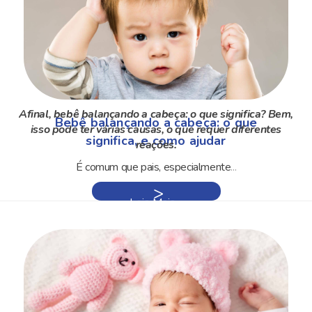
Afinal, bebê balançando a cabeça: o que significa? Bem,
Bebê balançando a cabeça: o que
isso pode ter várias causas, o que requer diferentes
significa, e como ajudar
reações.
É comum que pais, especialmente
...
Leia Mais »