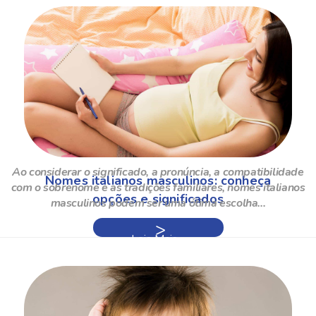
Ao considerar o significado, a pronúncia, a compatibilidade
Nomes italianos masculinos: conheça
com o sobrenome e as tradições familiares, nomes italianos
opções e significados
masculinos podem ser uma ótima escolha...
Leia Mais »