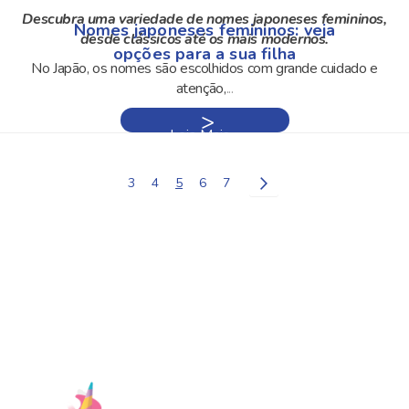
Descubra uma variedade de nomes japoneses femininos,
Nomes japoneses femininos: veja
desde clássicos até os mais modernos.
opções para a sua filha
No Japão, os nomes são escolhidos com grande cuidado e
atenção,
...
Leia Mais »
Página
Página
Você
Página
Página
Página
Próximo
3
4
5
6
7
esta
lendo
a
pagina