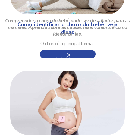
Compreender o choro do bebê pode ser desafiador para as
Como identificar o choro do bebê: veja
mamães. Aprenda sobre as causas mais comuns e como
dicas
identificá-las.
O choro é a principal forma...
Leia Mais »