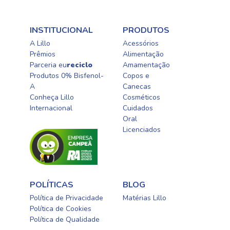
INSTITUCIONAL
PRODUTOS
A Lillo
Acessórios
Prêmios
Alimentação
Parceria eu
reciclo
Amamentação
Produtos 0% Bisfenol-
Copos e
A
Canecas
Conheça Lillo
Cosméticos
Internacional
Cuidados
Oral​
Licenciados​
POLÍTICAS
BLOG
Política de Privacidade
Matérias Lillo
Política de Cookies
Política de Qualidade