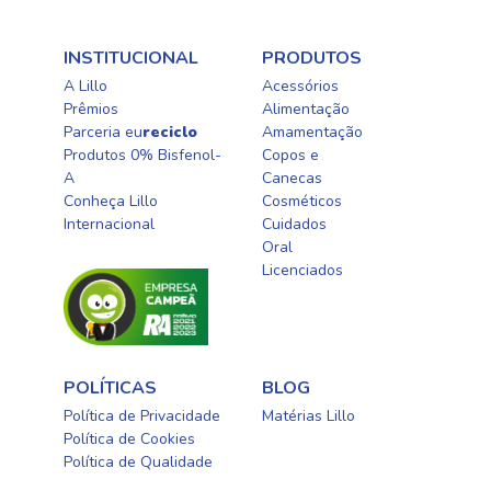
INSTITUCIONAL
PRODUTOS
A Lillo
Acessórios
Prêmios
Alimentação
Parceria eu
reciclo
Amamentação
Produtos 0% Bisfenol-
Copos e
A
Canecas
Conheça Lillo
Cosméticos
Internacional
Cuidados
Oral​
Licenciados​
POLÍTICAS
BLOG
Política de Privacidade
Matérias Lillo
Política de Cookies
Política de Qualidade