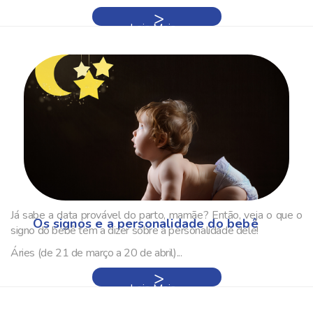
Leia Mais »
Já sabe a data provável do parto, mamãe? Então, veja o que o
Os signos e a personalidade do bebê
signo do bebê tem a dizer sobre a personalidade dele!
Áries (de 21 de março a 20 de abril)
...
Leia Mais »