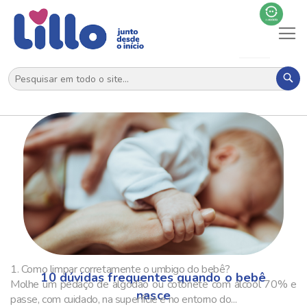
Página
Anterior
Al
N
Pes
1. Como limpar corretamente o umbigo do bebê?
10 dúvidas frequentes quando o bebê
Molhe um pedaço de algodão ou cotonete com álcool 70% e
nasce
passe, com cuidado, na superfície e no entorno do...