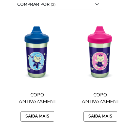
COMPRAR POR
COPO
COPO
ANTIVAZAMENT
ANTIVAZAMENT
O MAX BRILHA
O MAX BRILHA
NO ESCURO
NO ESCURO
SAIBA MAIS
SAIBA MAIS
320ML LILLO -
320ML LILLO -
AZUL
ROSA