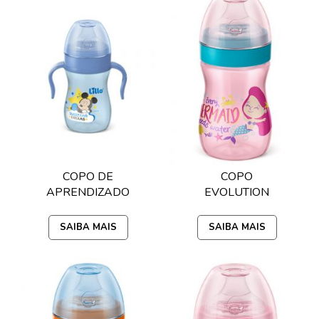
COPO DE
COPO
APRENDIZADO
EVOLUTION
DISNEY 240ML
240ML LILLO -
LILLO - MICKEY
ROSA
SAIBA MAIS
SAIBA MAIS