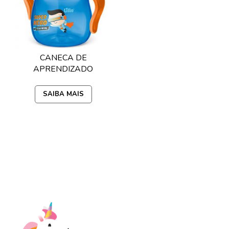
CANECA DE
APRENDIZADO
EVOLUTION
150ML LILLO -
SAIBA MAIS
AZUL