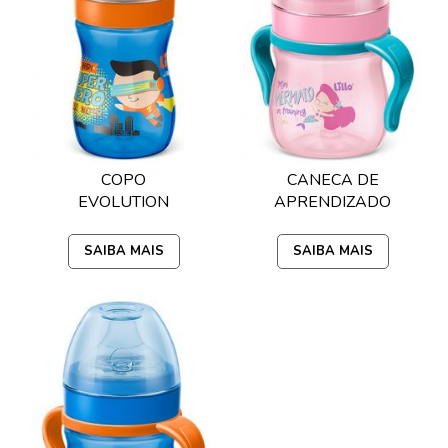
COPO
CANECA DE
EVOLUTION
APRENDIZADO
240ML LILLO -
EVOLUTION
AZUL
150ML LILLO -
SAIBA MAIS
SAIBA MAIS
ROSA