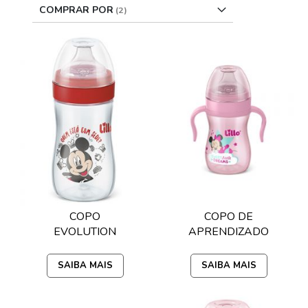
COMPRAR POR
COPO
COPO DE
EVOLUTION
APRENDIZADO
DISNEY 300ML
DISNEY 240ML
LILLO - MICKEY
LILLO - MINNIE
SAIBA MAIS
SAIBA MAIS