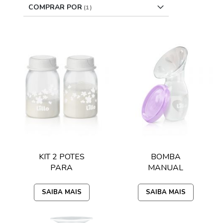
COMPRAR POR
KIT 2 POTES
BOMBA
PARA
MANUAL
ARMAZENAR
COLETORA DE
LEITE MATERNO
LEITE LILLO
SAIBA MAIS
SAIBA MAIS
LILLO
MAMY