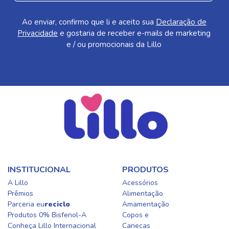
Ao enviar, confirmo que li e aceito sua
Declaração de
Privacidade
e gostaria de receber e-mails de marketing
e / ou promocionais da Lillo
INSTITUCIONAL
PRODUTOS
A Lillo
Acessórios
Prêmios
Alimentação
Parceria eu
reciclo
Amamentação
Produtos 0% Bisfenol-A
Copos e
Conheça Lillo Internacional
Canecas