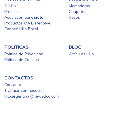
A Lillo
Mamaderas
Premios
Chupetes
Asociacón eu
reciclo
Vasos
Productos 0% Bisfenol-A
Conocé Lillo Brasil
POLÍTICAS
BLOG
Política de Privacidad
Artículos Lillo
Política de Cookies
CONTACTOS
Contacto
Trabajar con nosotros​
lillo.argentina@newellco.com
Newell Brands Brasil, CNPJ: 60.594.538/0001-01 | © 2024 – Lillo.