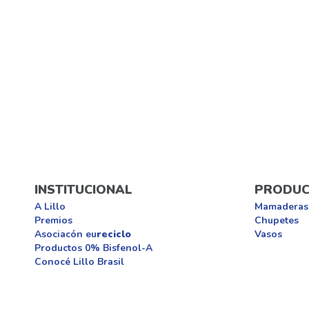
INSTITUCIONAL
PRODUC
A Lillo
Mamaderas
Premios
Chupetes
Asociacón eu
reciclo
Vasos
Productos 0% Bisfenol-A
Conocé Lillo Brasil
Newell B