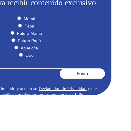
ra recibir contenido exclusivo
Mamá
Papá
Futura Mamá
Futuro Papá
Abuelo/la
Otro
Envia
 he leído y acepto su
Declaración de Privacidad
y me
 e-mails de marketing y/o promociones de Lillo