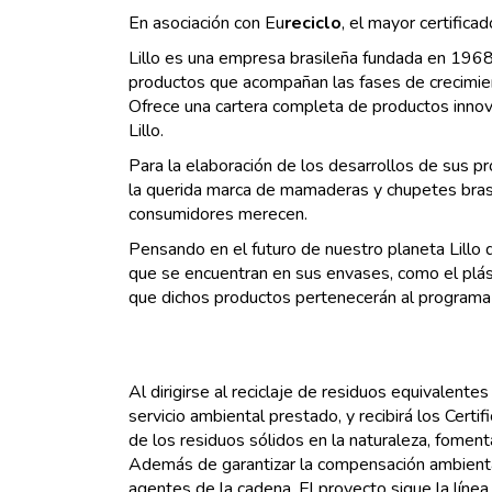
En asociación con Eu
reciclo
, el mayor certifica
Lillo es una empresa brasileña fundada en 1968, 
productos que acompañan las fases de crecimie
Ofrece una cartera completa de productos innova
Lillo.
Para la elaboración de los desarrollos de sus p
la querida marca de mamaderas y chupetes brasi
consumidores merecen.
Pensando en el futuro de nuestro planeta Lillo d
que se encuentran en sus envases, como el plás
que dichos productos pertenecerán al programa d
Al dirigirse al reciclaje de residuos equivalentes
servicio ambiental prestado, y recibirá los Cert
de los residuos sólidos en la naturaleza, foment
Además de garantizar la compensación ambiental
agentes de la cadena. El proyecto sigue la líne