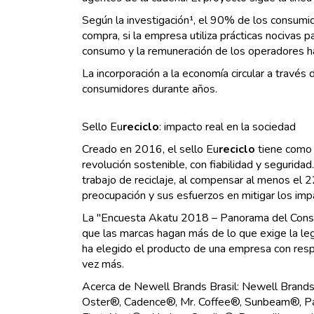
Según la investigación¹, el 90% de los consumi
compra, si la empresa utiliza prácticas nocivas
consumo y la remuneración de los operadores h
La incorporación a la economía circular a través 
consumidores durante años.
Sello Eu
reciclo
: impacto real en la sociedad
Creado en 2016, el sello Eu
reciclo
tiene como 
revolución sostenible, con fiabilidad y segurida
trabajo de reciclaje, al compensar al menos el 
preocupación y sus esfuerzos en mitigar los im
La "Encuesta Akatu 2018 – Panorama del Consum
que las marcas hagan más de lo que exige la legi
ha elegido el producto de una empresa con respo
vez más.
Acerca de Newell Brands Brasil: Newell Brands B
Oster®, Cadence®, Mr. Coffee®, Sunbeam®, P