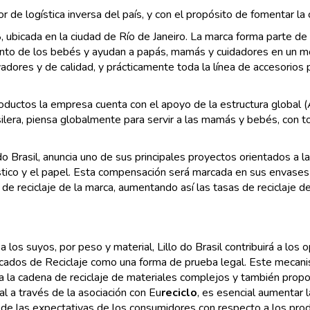
dor de logística inversa del país, y con el propósito de fomentar la 
ubicada en la ciudad de Río de Janeiro. La marca forma parte de l
nto de los bebés y ayudan a papás, mamás y cuidadores en un m
dores y de calidad, y prácticamente toda la línea de accesorios 
roductos la empresa cuenta con el apoyo de la estructura global
lera, piensa globalmente para servir a las mamás y bebés, con to
o Brasil, anuncia uno de sus principales proyectos orientados a l
tico y el papel. Esta compensación será marcada en sus envases 
e reciclaje de la marca, aumentando así las tasas de reciclaje de
 a los suyos, por peso y material, Lillo do Brasil contribuirá a los 
ificados de Reciclaje como una forma de prueba legal. Este mecani
a la cadena de reciclaje de materiales complejos y también proporc
 a través de la asociación con Eu
reciclo
, es esencial aumentar l
a de las expectativas de los consumidores con respecto a los pro