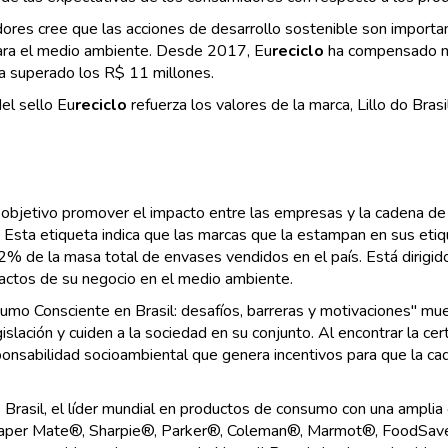
dores cree que las acciones de desarrollo sostenible son import
 para el medio ambiente. Desde 2017, Eu
reciclo
ha compensado m
a superado los R$ 11 millones.
del sello Eu
reciclo
refuerza los valores de la marca, Lillo do Brasi
objetivo promover el impacto entre las empresas y la cadena de 
d. Esta etiqueta indica que las marcas que la estampan en sus etiq
22% de la masa total de envases vendidos en el país. Está dirigi
pactos de su negocio en el medio ambiente.
o Consciente en Brasil: desafíos, barreras y motivaciones" mue
slación y cuiden a la sociedad en su conjunto. Al encontrar la ce
nsabilidad socioambiental que genera incentivos para que la caden
rasil, el líder mundial en productos de consumo con una amplia 
aper Mate®, Sharpie®, Parker®, Coleman®, Marmot®, FoodSav