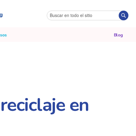
g
Search
Searc
sos
Blog
reciclaje en